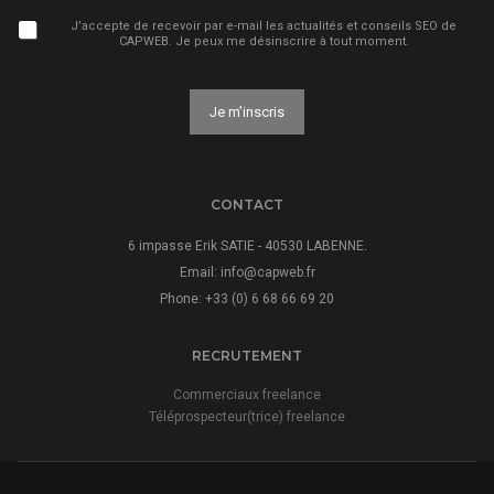
J’accepte de recevoir par e-mail les actualités et conseils SEO de
CAPWEB. Je peux me désinscrire à tout moment.
Je m’inscris
A
l
t
CONTACT
e
r
6 impasse Erik SATIE - 40530 LABENNE.
n
Email:
info@capweb.fr
a
Phone: +33 (0) 6 68 66 69 20
t
i
v
RECRUTEMENT
e
:
Commerciaux freelance
Téléprospecteur(trice) freelance