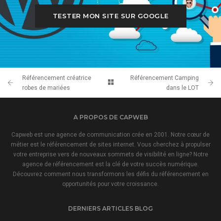
TESTER MON SITE SUR GOOGLE
Référencement créatrice
Référencement Camping
robes de mariées
dans le LOT
A PROPOS DE CAPWEB
Capweb est une agence de communication crée en 2001. Notre cœur de
métier est le référencement de sites internet. Vous cherchez à propulser
votre entreprise vers de nouveaux sommets de visibilité en ligne? Notre
agence de référencement est la clé de votre succès numérique.
Découvrez comment nous transformons les défis du référencement en
opportunités pour votre croissance.
DERNIERS ARTICLES BLOG