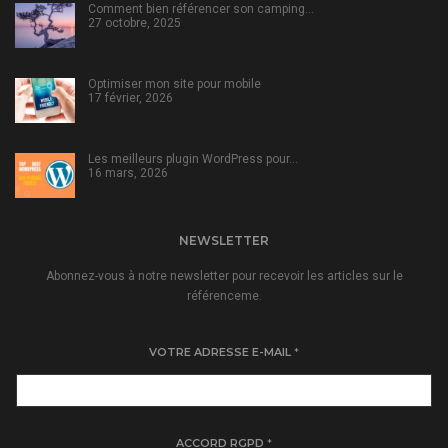
Comment bien référencer son camping…
27 octobre, 2025
Optimiser mon site pour mobile
17 février, 2026
Les meilleurs plugin WordPress pour…
16 mars, 2026
NEWSLETTER
Abonnez-vous à notre newsletter pour recevoir les articles sur le
référenceme.
VOTRE ADRESSE E-MAIL
*
ACCORD RGPD
*